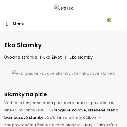
0
Menu
Eko Slamky
Úvodná stránka
Eko Život
Eko slamky
.
Slamky na pitie
Veď je to len jedna malá plastová slamka - povedalo si
dnes 8 miliónov ľudí ...
Ekologické kovové, sklenené alebo
bambusové slamky
sú ďalším malým krôčikom k
zodpovednému životu na tejto planéte, ktorý s ľahkosťou