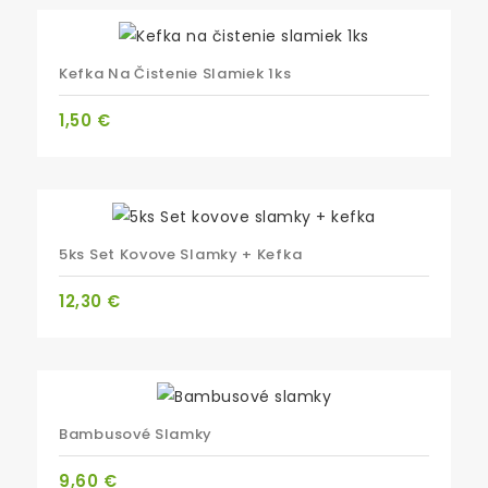
Kefka Na Čistenie Slamiek 1ks
Cena
1,50 €
5ks Set Kovove Slamky + Kefka
Cena
12,30 €
Bambusové Slamky
Cena
9,60 €