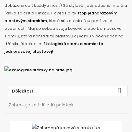
dokáže urobiť každý z nás :) Sú štýlové, jednoduché, malé a
ľahko sa čistia kefkou. Povedz aj ty
stop jednorazovým
plastovým slamkám
, ktoré sú katastrofou pre život v
oceánoch. Maj so sebou svoju kovovú alebo bambusovú
slamku, ktorá nahradí tú plastovú aj vonku v podnikoch na
džúsiku či koktejle.
Ekologická slamka namiesto
jednorazovej plastovej!
.

Dôležitosť
Zobrazuje sa 1-10 z 10 položiek