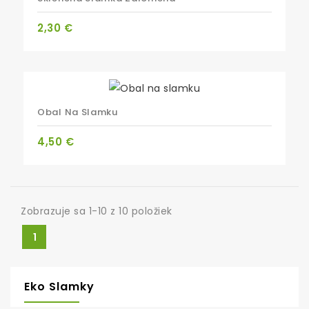
Cena
2,30 €
Obal Na Slamku
Cena
4,50 €
Zobrazuje sa 1-10 z 10 položiek
1
Eko Slamky