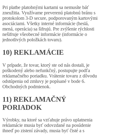
Pri platbe platobnými kartami sa nemusíte báť
zneužitia. Využívame preverenú platobnú bránu s
protokolom 3-D secure, podporovaným kartovými
asociáciami. Všetky interné informácie (heslá,
mená, operácia) sa šifrujú. Pre zvýšenie rýchlosti
nešifruje všeobecné informácie (informácie o
jednotlivých položkách tovaru).
10) REKLAMÁCIE
V prípade, že tovar, ktorý ste od nás dostali, je
poškodený alebo nefunkčný, postupujte podľa
reklamačného poriadku. Vrátenie tovaru z dôvodu
odstúpenia od zmluvy je popísané v bode 6.
Obchodných podmienok.
11) REKLAMAČNÝ
PORIADOK
Výrobky, na ktoré sa vzťahuje právo uplatnenia
reklamácie musia byť odovzdané na posúdenie
ihneď po zistení závady, musia byť čisté a s