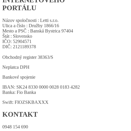
PORTÁLU
Názov spoločnosti : Letti s.r.o.
Ulica a číslo : Družby 1866/16
Mesto a PSČ : Banská Bystrica 97404
Štát : Slovensko
IČO: 52904571
DIČ: 2121189378
Obchodný register 38363/S
Neplatca DPH
Bankové spojenie
IBAN: SK24 8330 0000 0028 0183 4282
Banka: Fio Banka
Swift: FIOZSKBAXXX
KONTAKT
0948 154 690