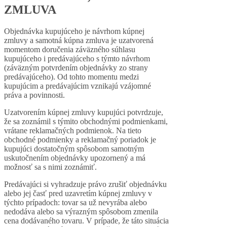
ZMLUVA
Objednávka kupujúceho je návrhom kúpnej
zmluvy a samotná kúpna zmluva je uzatvorená
momentom doručenia záväzného súhlasu
kupujúceho i predávajúceho s týmto návrhom
(záväzným potvrdením objednávky zo strany
predávajúceho). Od tohto momentu medzi
kupujúcim a predávajúcim vznikajú vzájomné
práva a povinnosti.
Uzatvorením kúpnej zmluvy kupujúci potvrdzuje,
že sa zoznámil s týmito obchodnými podmienkami,
vrátane reklamačných podmienok. Na tieto
obchodné podmienky a reklamačný poriadok je
kupujúci dostatočným spôsobom samotným
uskutočnením objednávky upozornený a má
možnosť sa s nimi zoznámiť.
Predávajúci si vyhradzuje právo zrušiť objednávku
alebo jej časť pred uzavretím kúpnej zmluvy v
týchto prípadoch: tovar sa už nevyrába alebo
nedodáva alebo sa výrazným spôsobom zmenila
cena dodávaného tovaru. V prípade, že táto situácia