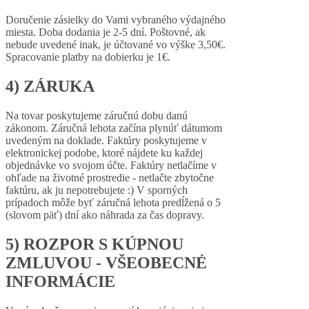
Doručenie zásielky do Vami vybraného výdajného
miesta. Doba dodania je 2-5 dní. Poštovné, ak
nebude uvedené inak, je účtované vo výške 3,50€.
Spracovanie platby na dobierku je 1€.
4) ZÁRUKA
Na tovar poskytujeme záručnú dobu danú
zákonom. Záručná lehota začína plynúť dátumom
uvedeným na doklade. Faktúry poskytujeme v
elektronickej podobe, ktoré nájdete ku každej
objednávke vo svojom účte. Faktúry netlačíme v
ohľade na životné prostredie - netlačte zbytočne
faktúru, ak ju nepotrebujete :) V sporných
prípadoch môže byť záručná lehota predĺžená o 5
(slovom päť) dní ako náhrada za čas dopravy.
5) ROZPOR S KÚPNOU
ZMLUVOU - VŠEOBECNÉ
INFORMÁCIE