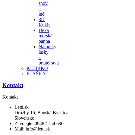
snov
a
iné
3D
Kukly
Deka
morská
panna
Náramky
lásky
a
priateľstva
KEFIRKO
FLAŠKA
Kontakt
Kontakt
Letti.sk
Družby 16, Banská Bystrica
Slovensko
Zavolajte:
0948 / 154 690
Mail:
info@letti.sk