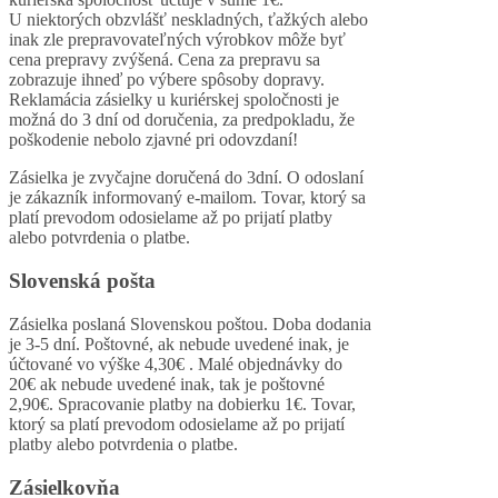
U niektorých obzvlášť neskladných, ťažkých alebo
inak zle prepravovateľných výrobkov môže byť
cena prepravy zvýšená. Cena za prepravu sa
zobrazuje ihneď po výbere spôsoby dopravy.
Reklamácia zásielky u kuriérskej spoločnosti je
možná do 3 dní od doručenia, za predpokladu, že
poškodenie nebolo zjavné pri odovzdaní!
Zásielka je zvyčajne doručená do 3dní. O odoslaní
je zákazník informovaný e-mailom. Tovar, ktorý sa
platí prevodom odosielame až po prijatí platby
alebo potvrdenia o platbe.
Slovenská pošta
Zásielka poslaná Slovenskou poštou. Doba dodania
je 3-5 dní. Poštovné, ak nebude uvedené inak, je
účtované vo výške 4,30€ . Malé objednávky do
20€ ak nebude uvedené inak, tak je poštovné
2,90€. Spracovanie platby na dobierku 1€. Tovar,
ktorý sa platí prevodom odosielame až po prijatí
platby alebo potvrdenia o platbe.
Zásielkovňa