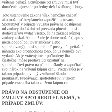
vrátenie peňazí. Odstúpenie od zmluvy musí byť
doručené najneskôr posledný deň 14 dňovej lehoty.
Toto ustanovenie zákona však nemožno chápať
ako možnosť bezplatného zapožičania tovaru.
Spotrebiteľ v prípade využitia práva na odstúpenie
od zmluvy do 14 dní od prevzatia plnenia, musí
dodávateľovi vydať všetko, čo na základe kúpnej
zmluvy získal. Ak to už nie je dobre možné (napr. v
medziobdobí bol tovar zničený alebo
spotrebovaný), musí spotrebiteľ poskytnúť peňažnú
náhradu ako protihodnotu toho, čo už nemôže byť
vydané. Ak je vrátený tovar poškodený iba
čiastočne, môže predávajúci uplatniť na
spotrebiteľovi právo na náhradu škody a započítať
svoj nárok na vrátenú kúpnu cenu. Predávajúci je v
takom prípade povinný vzniknutú škodu
preukázať. Predávajúci spotrebiteľovi v takom
prípade vracia iba takto zníženú kúpnu cenu.
PRÁVO NA ODSTÚPENIE OD
ZMLUVY SPOTREBITEĽ NEMÁ, V
PRÍPADE ZMLÚV: