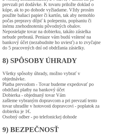
prevzali pri dodávke. K tovaru priložte doklad o
kúpe, ak to po dohode vyžiadame. Vždy prosím
použite baliaci papier či kartón, tak aby nemohlo
počas prepravy dôjsť k polepeniu, popísaniu či
inému znehodnoteniu pôvodných obalov.
Neposielajte tovar na dobierku, takáto zásielka
nebude prebratá. Peniaze vám budú vrátené na
bankový účet (nezabudnite ho uviesť) a to zvyčajne
do 5 pracovných dní od obdržania zásielky.
8) SPÔSOBY ÚHRADY
Všetky spôsoby úhrady, možno vybrať v
objednávke.
Platba prevodom - Tovar budeme expedovať po
obdržaní platby na bankový účet
Dobierka - objednaný tovar Vám
zašleme vybraným dopravcom a pri prevzatí tento
tovar uhradíte v hotovosti dopravcovi - poplatok za
dobierku je 1€.
Osobný odber - po telefonickej dohode
9) BEZPEČNOSŤ