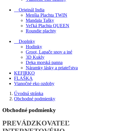
Originál India
Menšia Plachta TWIN
Mandala Tašky
Veľká Plachta QUEEN
Roundie plachty
Doplnky
Hodinky
Groot, Lapače snov a iné
3D Kukly
Deka morská panna
Náramky lásky a priateľstva
KEFIRKO
FLAŠKA
Vianočné eko ozdoby
Úvodná stránka
Obchodné podmienky
Obchodné podmienky
PREVÁDZKOVATEĽ
INTERNETOVÉHO