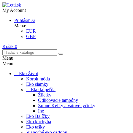
My Account
Prihlásiť sa
Mena:
EUR
GBP
Košík
0
Menu
Menu
Eko Život
Korok móda
Eko slamky
Eko kúpeľňa
Žiletky
Odličovacie tampóny
Zubné Kefky a vatové tyčinky
Iné
Eko Balíčky
Eko kuchyňa
Eko tašky
Vianočné eko ozdoby