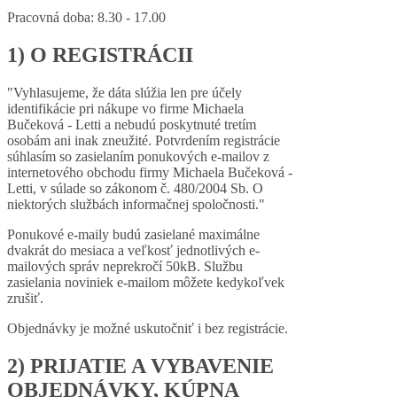
Pracovná doba: 8.30 - 17.00
1) O REGISTRÁCII
"Vyhlasujeme, že dáta slúžia len pre účely
identifikácie pri nákupe vo firme Michaela
Bučeková - Letti a nebudú poskytnuté tretím
osobám ani inak zneužité. Potvrdením registrácie
súhlasím so zasielaním ponukových e-mailov z
internetového obchodu firmy Michaela Bučeková -
Letti, v súlade so zákonom č. 480/2004 Sb. O
niektorých službách informačnej spoločnosti."
Ponukové e-maily budú zasielané maximálne
dvakrát do mesiaca a veľkosť jednotlivých e-
mailových správ neprekročí 50kB. Službu
zasielania noviniek e-mailom môžete kedykoľvek
zrušiť.
Objednávky je možné uskutočniť i bez registrácie.
2) PRIJATIE A VYBAVENIE
OBJEDNÁVKY, KÚPNA