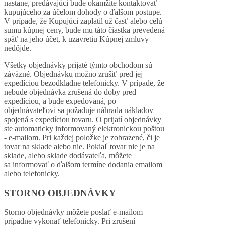
nastane, predávajúci bude okamžite kontaktovať
kupujúceho za účelom dohody o ďalšom postupe.
V prípade, že Kupujúci zaplatil už časť alebo celú
sumu kúpnej ceny, bude mu táto čiastka prevedená
späť na jeho účet, k uzavretiu Kúpnej zmluvy
nedôjde.
Všetky objednávky prijaté týmto obchodom sú
záväzné. Objednávku možno zrušiť pred jej
expedíciou bezodkladne telefonicky. V prípade, že
nebude objednávka zrušená do doby pred
expedíciou, a bude expedovaná, po
objednávateľovi sa požaduje náhrada nákladov
spojená s expedíciou tovaru. O prijatí objednávky
ste automaticky informovaný elektronickou poštou
- e-mailom. Pri každej položke je zobrazené, či je
tovar na sklade alebo nie. Pokiaľ tovar nie je na
sklade, alebo sklade dodávateľa, môžete
sa informovať o ďalšom termíne dodania emailom
alebo telefonicky.
STORNO OBJEDNÁVKY
Storno objednávky môžete poslať e-mailom
prípadne vykonať telefonicky. Pri zrušení