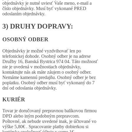
objednávky je nutné uviesť Vaše meno, e-mail a
číslo objednávky. Musí byť vykonané PRED
odoslaním objednávky.
3) DRUHY DOPRAVY:
OSOBNÝ ODBER
Objednávky je možné vyzdvihovať len po
telefonickej dohode. Osobný odber je na adrese
Družby 16, Banská Bystrica 974 04. Táto možnosť
nie je uvedená v možnostiach objednávky,
kontaktujte nás ak máte záujem o osobný odber.
Nemáme kamennú predajňu. Osobný odber je bez
poplatku. Osobný odber musí byť vykonaný do 7
dní od odoslania objednávky.
KURIÉR
Tovar je doručovaný prepravnou balíkovou firmou
DPD alebo iným podobným prepravcom.
Poštovné, ak nebude uvedené inak, je účtované vo
výške 5,80€ . Spracovanie platby dobierkou si
kuriérska spoločnosť účtuje v sume 1€.