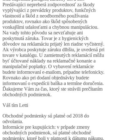
Predávajúci nepreberá zodpovednosť za škody
vyplývajúci z prevádzky produktov, funkčných
vlastností a škôd z neodborného používania
produktov, rovnako ako škôd spôsobených
vonkajšími udalosťami a chybnou manipuláciou.
Na vady tohto pôvodu sa nevzťahuje ani
poskytnutá záruka. Tovar je z hygienických
dôvodov na reklamáciu prijatý len riadne vyčistený.
Ak výrobca poskytuje záruku dlhšiu, je uvedená pri
tovare v katalógu. U zamietnutých reklamácií môžu
byť účtované náklady na reklamačné konanie a
manipulačné poplatky. O vybavení reklamácie
budete informovaní e-mailom, prípadne telefonicky.
Rovnako ako pri dodaní objednávky budete
informovaní o expedícii balíka a termíne doručenia.
Ďakujeme Vám za čas, ktorý ste strávili prečítaním
obchodných podmienok.
Váš tím Letti
Obchodné podmienky sú platné od 2018 do
odvolania.
Informácie pre kupujúcich: v prípade zmeny
obchodných podmienok, sú platné obchodné
podmienky, ktoré boli v platnosti k dátumu nákupu.