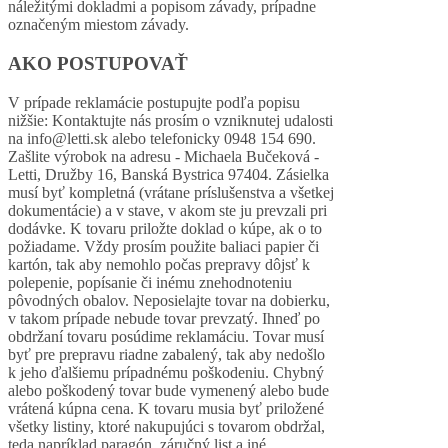
náležitými dokladmi a popisom závady, prípadne
označeným miestom závady.
AKO POSTUPOVAŤ
V prípade reklamácie postupujte podľa popisu
nižšie: Kontaktujte nás prosím o vzniknutej udalosti
na info@letti.sk alebo telefonicky 0948 154 690.
Zašlite výrobok na adresu - Michaela Bučeková -
Letti, Družby 16, Banská Bystrica 97404. Zásielka
musí byť kompletná (vrátane príslušenstva a všetkej
dokumentácie) a v stave, v akom ste ju prevzali pri
dodávke. K tovaru priložte doklad o kúpe, ak o to
požiadame. Vždy prosím použite baliaci papier či
kartón, tak aby nemohlo počas prepravy dôjsť k
polepenie, popísanie či inému znehodnoteniu
pôvodných obalov. Neposielajte tovar na dobierku,
v takom prípade nebude tovar prevzatý. Ihneď po
obdržaní tovaru posúdime reklamáciu. Tovar musí
byť pre prepravu riadne zabalený, tak aby nedošlo
k jeho ďalšiemu prípadnému poškodeniu. Chybný
alebo poškodený tovar bude vymenený alebo bude
vrátená kúpna cena. K tovaru musia byť priložené
všetky listiny, ktoré nakupujúci s tovarom obdržal,
teda napríklad paragón, záručný list a iné.