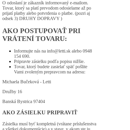
O odoslaní je zákazník informovaný e-mailom.
Tovar, ktorý sa platí prevodom odosielame až po
prijatí platby alebo potvrdenia o platbe. (pozri aj
odsek 3) DRUHY DOPRAVY )
AKO POSTUPOVAŤ PRI
VRÁTENÍ TOVARU:
Informujte nás na info@letti.sk alebo 0948
154 690.
Pripravte zásielku podľa popisu nižšie.
Tovar, ktorý budete zasielať späť pošlite
Vami zvoleným prepravcom na adresu:
Michaela Bučeková - Letti
Družby 16
Banská Bystrica 97404
AKO ZÁSIELKU PRIPRAVIŤ
Zásielka musí byť kompletná (vrátane príslušenstva
a všetkej dokumentácie) a v stave, v akom ste ju