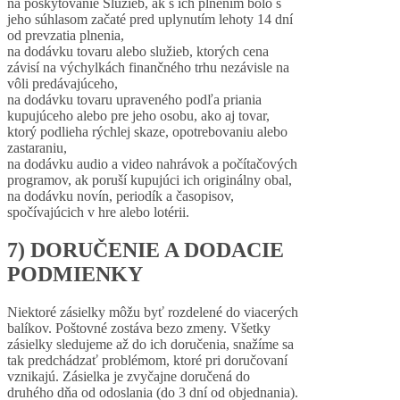
na poskytovanie Služieb, ak s ich plnením bolo s
jeho súhlasom začaté pred uplynutím lehoty 14 dní
od prevzatia plnenia,
na dodávku tovaru alebo služieb, ktorých cena
závisí na výchylkách finančného trhu nezávisle na
vôli predávajúceho,
na dodávku tovaru upraveného podľa priania
kupujúceho alebo pre jeho osobu, ako aj tovar,
ktorý podlieha rýchlej skaze, opotrebovaniu alebo
zastaraniu,
na dodávku audio a video nahrávok a počítačových
programov, ak poruší kupujúci ich originálny obal,
na dodávku novín, periodík a časopisov,
spočívajúcich v hre alebo lotérii.
7) DORUČENIE A DODACIE
PODMIENKY
Niektoré zásielky môžu byť rozdelené do viacerých
balíkov. Poštovné zostáva bezo zmeny. Všetky
zásielky sledujeme až do ich doručenia, snažíme sa
tak predchádzať problémom, ktoré pri doručovaní
vznikajú. Zásielka je zvyčajne doručená do
druhého dňa od odoslania (do 3 dní od objednania).