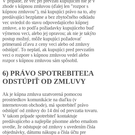
V prípade, že vec pri prevzatí kupujúcim nie je v
zhode s kúpnou zmluvou (ďalej len "rozpor s
kúpnou zmluvou"), má kupujúci právo na to, aby
predávajúci bezplatne a bez zbytočného odkladu
vec uviedol do stavu odpovedajúceho kúpnej
zmluve, a to podľa požiadavky kupujúceho buď
výmenou veci, alebo jej opravou; ak nie je takýto
postup možný, môže kupujúci požadovať
primeranú zľavu z ceny veci alebo od zmluvy
odstúpiť. To neplatí, ak kupujúci pred prevzatím
veci o rozpore s kúpnou zmluvou vedel alebo
rozpor s kúpnou zmluvou sám spôsobil.
6) PRÁVO SPOTREBITEĽA
ODSTÚPIŤ OD ZMLUVY
Ak je kúpna zmluva uzatvorená pomocou
prostriedkov komunikácie na diaľku (v
internetovom obchode), má spotrebiteľ právo
odstúpiť od zmluvy do 14 dní od prevzatia tovaru.
V takom prípade spotrebiteľ kontaktuje
predávajúceho a najlepšie písomne alebo emailom
uvedie, že odstupuje od zmluvy s uvedením čísla
objednávky, dátumu nákupu a čísla účtu pre