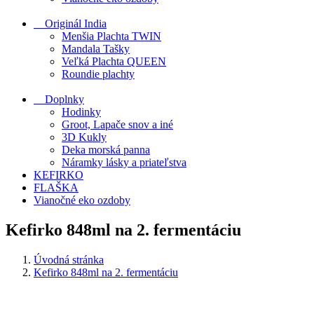
Originál India
Menšia Plachta TWIN
Mandala Tašky
Veľká Plachta QUEEN
Roundie plachty
Doplnky
Hodinky
Groot, Lapače snov a iné
3D Kukly
Deka morská panna
Náramky lásky a priateľstva
KEFIRKO
FLAŠKA
Vianočné eko ozdoby
Kefirko 848ml na 2. fermentáciu
Úvodná stránka
Kefirko 848ml na 2. fermentáciu