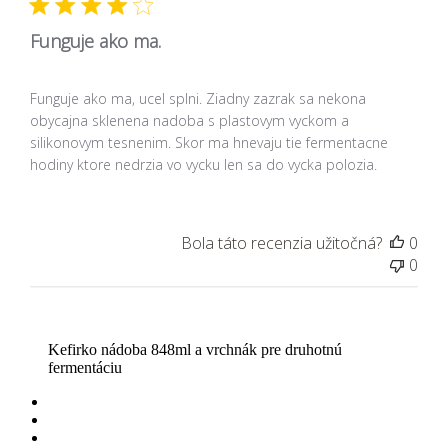
Funguje ako ma.
Funguje ako ma, ucel splni. Ziadny zazrak sa nekona
obycajna sklenena nadoba s plastovym vyckom a
silikonovym tesnenim. Skor ma hnevaju tie fermentacne
hodiny ktore nedrzia vo vycku len sa do vycka polozia.
Bola táto recenzia užitočná?
0
0
Kefirko nádoba 848ml a vrchnák pre druhotnú
fermentáciu