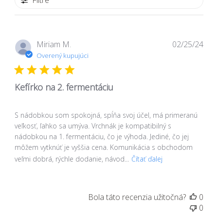
Filtre
Dát
Miriam M.
02/25/24
zver
Overený kupujúci
Kefírko na 2. fermentáciu
S nádobkou som spokojná, spĺňa svoj účel, má primeranú
veľkosť, ľahko sa umýva. Vrchnák je kompatibilný s
nádobkou na 1. fermentáciu, čo je výhoda. Jediné, čo jej
môžem vytknúť je vyššia cena. Komunikácia s obchodom
veľmi dobrá, rýchle dodanie, návod...
Čítať ďalej
Bola táto recenzia užitočná?
0
0