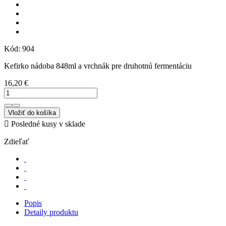
Kód:
904
Kefirko nádoba 848ml a vrchnák pre druhotnú fermentáciu
16,20 €
Vložiť do košíka

Posledné kusy v sklade
Zdieľať
Popis
Detaily produktu