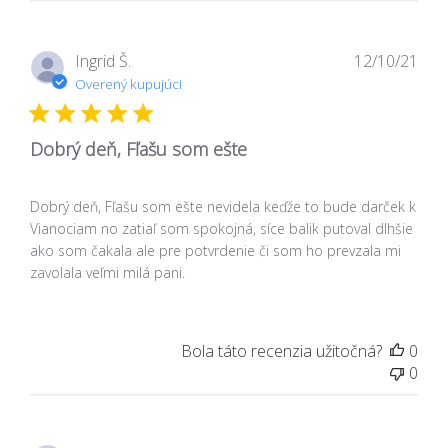
Dát
Ingrid Š.
12/10/21
zver
Overený kupujúci
Dobrý deň, Fľašu som ešte
Dobrý deň, Fľašu som ešte nevidela keďže to bude darček k
Vianociam no zatiaľ som spokojná, síce balik putoval dlhšie
ako som čakala ale pre potvrdenie či som ho prevzala mi
zavolala veľmi milá pani.
Bola táto recenzia užitočná?
0
0