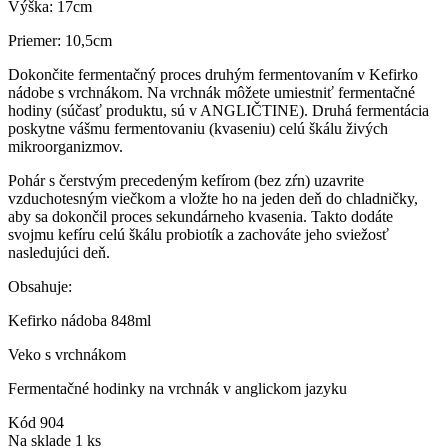
Výška: 17cm
Priemer: 10,5cm
Dokončite fermentačný proces druhým fermentovaním v Kefirko
nádobe s vrchnákom. Na vrchnák môžete umiestniť fermentačné
hodiny (súčasť produktu, sú v ANGLIČTINE). Druhá fermentácia
poskytne vášmu fermentovaniu (kvaseniu) celú škálu živých
mikroorganizmov.
Pohár s čerstvým precedeným kefírom (bez zŕn) uzavrite
vzduchotesným viečkom a vložte ho na jeden deň do chladničky,
aby sa dokončil proces sekundárneho kvasenia. Takto dodáte
svojmu kefíru celú škálu probiotík a zachováte jeho sviežosť
nasledujúci deň.
Obsahuje:
Kefirko nádoba 848ml
Veko s vrchnákom
Fermentačné hodinky na vrchnák v anglickom jazyku
Kód
904
Na sklade
1 ks