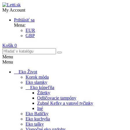
My Account
Prihlásiť sa
Mena:
EUR
GBP
Košík
0
Menu
Menu
Eko Život
Korok móda
Eko slamky
Eko kúpeľňa
Žiletky
Odličovacie tampóny
Zubné Kefky a vatové tyčinky
Iné
Eko Balíčky
Eko kuchyňa
Eko tašky
Vianočné eko ozdoby