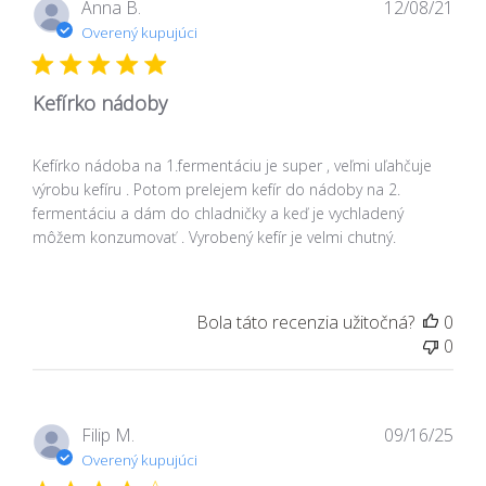
Dát
Anna B.
12/08/21
zver
Overený kupujúci
Kefírko nádoby
Kefírko nádoba na 1.fermentáciu je super , veľmi uľahčuje
výrobu kefíru . Potom prelejem kefír do nádoby na 2.
fermentáciu a dám do chladničky a keď je vychladený
môžem konzumovať . Vyrobený kefír je velmi chutný.
Bola táto recenzia užitočná?
0
0
Dát
Filip M.
09/16/25
zver
Overený kupujúci