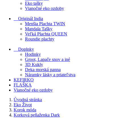
Eko tašky
Vianočné eko ozdoby
Originál India
Menšia Plachta TWIN
Mandala Tašky
Veľká Plachta QUEEN
Roundie plachty
Doplnky
Hodinky
Groot, Lapače snov a iné
3D Kukly
Deka morská panna
Náramky lásky a priateľstva
KEFIRKO
FLAŠKA
Vianočné eko ozdoby
Úvodná stránka
Eko Život
Korok móda
Korková peňaženka Dark