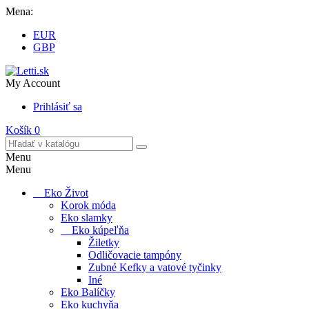
Mena:
EUR
GBP
My Account
Prihlásiť sa
Košík
0
Menu
Menu
Eko Život
Korok móda
Eko slamky
Eko kúpeľňa
Žiletky
Odličovacie tampóny
Zubné Kefky a vatové tyčinky
Iné
Eko Balíčky
Eko kuchyňa