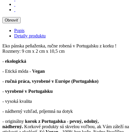
Popis
Detaily produktu
Eko pánska peňaženka, ručne robená v Portugalsku z korku !
Rozmery: 9 cm x 2 cm x 10,5 cm
-
ekologická
- Etická móda -
Vegan
-
ručná práca, vyrobené v Európe (Portugalsko)
-
vyrobené v Portugalsku
- vysoká kvalita
- nádherný vzhľad, príjemná na dotyk
- originálny
korok z Portugalska
-
pevný, odolný,
nádherný.
Korkové produkty sú skvelou voľbou, ak Vám záleží na
etickosti a ekológií, Sú
Vegan
- 100% bez kože, žiadne živočíšne