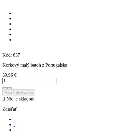
Kód:
637
Korkový malý batoh z Portugalska
39,96 €
Vložiť do košíka

Nie je skladom
Zdieľať