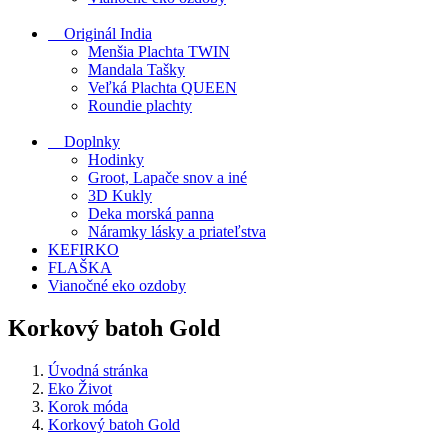
Originál India
Menšia Plachta TWIN
Mandala Tašky
Veľká Plachta QUEEN
Roundie plachty
Doplnky
Hodinky
Groot, Lapače snov a iné
3D Kukly
Deka morská panna
Náramky lásky a priateľstva
KEFIRKO
FLAŠKA
Vianočné eko ozdoby
Korkový batoh Gold
Úvodná stránka
Eko Život
Korok móda
Korkový batoh Gold