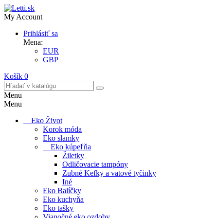
My Account
Prihlásiť sa
Mena:
EUR
GBP
Košík
0
Menu
Menu
Eko Život
Korok móda
Eko slamky
Eko kúpeľňa
Žiletky
Odličovacie tampóny
Zubné Kefky a vatové tyčinky
Iné
Eko Balíčky
Eko kuchyňa
Eko tašky
Vianočné eko ozdoby