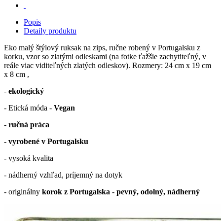
Popis
Detaily produktu
Eko malý štýlový ruksak na zips, ručne robený v Portugalsku z
korku, vzor so zlatými odleskami (na fotke ťažšie zachytiteľný, v
reále viac viditeľných zlatých odleskov). Rozmery:
24 cm x
19 cm
x
8 cm ,
-
ekologický
- Etická móda -
Vegan
-
ručná práca
-
vyrobené v Portugalsku
- vysoká kvalita
- nádherný vzhľad, príjemný na dotyk
- originálny
korok z Portugalska
-
pevný, odolný, nádherný