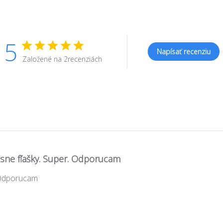
5
Napísať recenziu
Založené na 2recenziách
sne fľašky. Super. Odporucam
. Odporucam