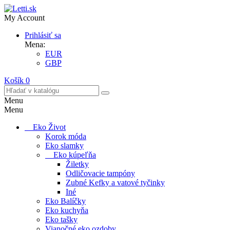
My Account
Prihlásiť sa
Mena:
EUR
GBP
Košík
0
Menu
Menu
Eko Život
Korok móda
Eko slamky
Eko kúpeľňa
Žiletky
Odličovacie tampóny
Zubné Kefky a vatové tyčinky
Iné
Eko Balíčky
Eko kuchyňa
Eko tašky
Vianočné eko ozdoby