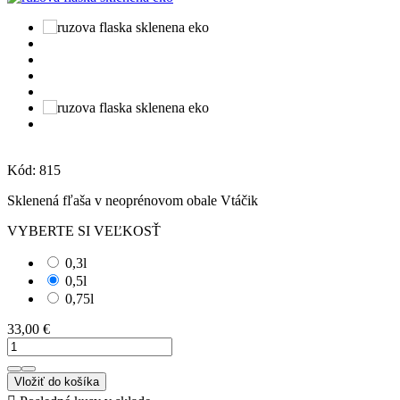
Kód:
815
Sklenená fľaša v neoprénovom obale Vtáčik
VYBERTE SI VEĽKOSŤ
0,3l
0,5l
0,75l
33,00 €
Vložiť do košíka