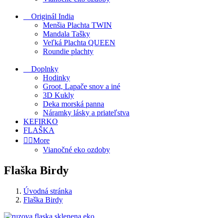
Originál India
Menšia Plachta TWIN
Mandala Tašky
Veľká Plachta QUEEN
Roundie plachty
Doplnky
Hodinky
Groot, Lapače snov a iné
3D Kukly
Deka morská panna
Náramky lásky a priateľstva
KEFIRKO
FLAŠKA


More
Vianočné eko ozdoby
Flaška Birdy
Úvodná stránka
Flaška Birdy