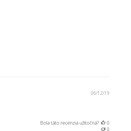
Dátum
06/12/19
zverejneni
Bola táto recenzia užitočná?
0
0