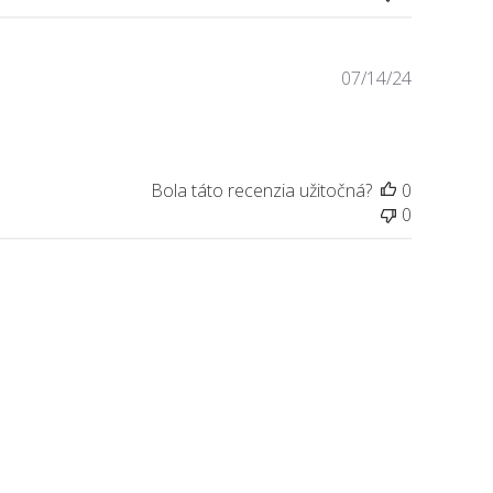
Dátum
07/14/24
zverejneni
Bola táto recenzia užitočná?
0
0