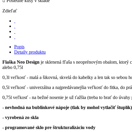

Posledné kusy v sklade
Zdieľať
Popis
Detaily produktu
Flaška Neo Design
je sklenená fľaša s neoprénovým obalom, ktorý ch
alebo 0,75l
0,3l veľkosť - malá a šikovná, skvelá do kabelky a len tak so sebou 
0,5l veľkosť - univerzálna a najpredávanejšia veľkosť do fitka, do prá
0,75l veľkosť - na bežné nosenie je už ťažšia (treba to brať do úvahy 
- nevhodná na bublinkové nápoje (tlak by mohol vytlačiť štuplík)
- vyrobená zo skla
- programované sklo pre štrukturalizáciu vody