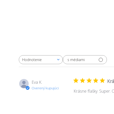
s médiami
Hodnotenie
Všetky hodnotenia
Krá
Eva K.
Overený kupujúci
Krásne fľašky. Super