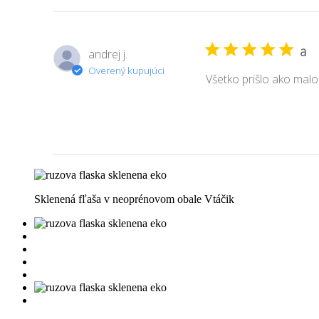
a
andrej j.
Overený kupujúci
Všetko prišlo ako malo
Sklenená fľaša v neoprénovom obale Vtáčik