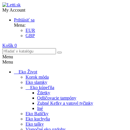
My Account
Prihlásiť sa
Mena:
EUR
GBP
Košík
0
Menu
Menu
Eko Život
Korok móda
Eko slamky
Eko kúpeľňa
Žiletky
Odličovacie tampóny
Zubné Kefky a vatové tyčinky
Iné
Eko Balíčky
Eko kuchyňa
Eko tašky
Vianočné eko ozdoby