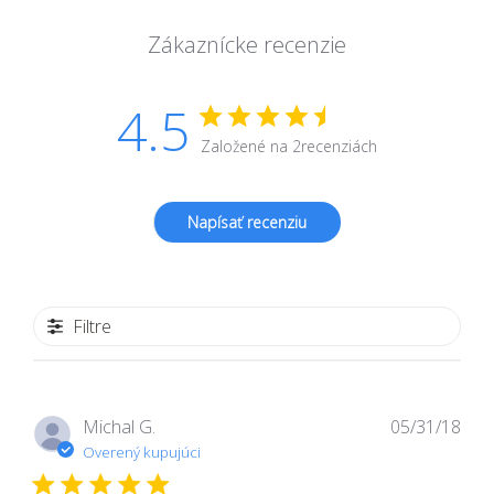
Zákaznícke recenzie
4.5
Založené na 2recenziách
Napísať recenziu
Filtre
Dát
Michal G.
05/31/18
zver
Overený kupujúci