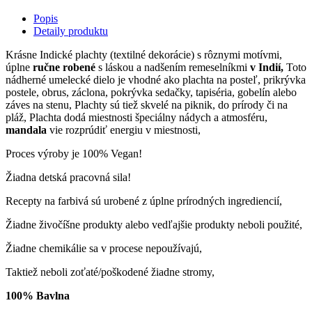
Popis
Detaily produktu
Krásne Indické plachty (textilné dekorácie) s rôznymi motívmi,
úplne
ručne robené
s láskou a nadšením remeselníkmi
v Indií,
Toto
nádherné umelecké dielo je vhodné ako plachta na posteľ, prikrývka
postele, obrus, záclona, pokrývka sedačky, tapiséria, gobelín alebo
záves na stenu, Plachty sú tiež skvelé na piknik, do prírody či na
pláž, Plachta dodá miestnosti špeciálny nádych a atmosféru,
mandala
vie rozprúdiť energiu v miestnosti,
Proces výroby je 100% Vegan!
Žiadna detská pracovná sila!
Recepty na farbivá sú urobené z úplne prírodných ingrediencií,
Žiadne živočíšne produkty alebo vedľajšie produkty neboli použité,
Žiadne chemikálie sa v procese nepoužívajú,
Taktiež neboli zoťaté/poškodené žiadne stromy,
100% Bavlna