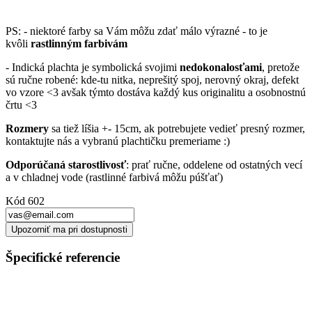
PS: - niektoré farby sa Vám môžu zdať málo výrazné - to je
kvôli
rastlinným farbivám
- Indická plachta je symbolická svojimi
nedokonalosťami
, pretože
sú ručne robené: kde-tu nitka, neprešitý spoj, nerovný okraj, defekt
vo vzore <3 avšak týmto dostáva každý kus originalitu a osobnostnú
črtu <3
Rozmery
sa tiež líšia +- 15cm, ak potrebujete vedieť presný rozmer,
kontaktujte nás a vybranú plachtičku premeriame :)
Odporúčaná starostlivosť
: prať ručne, oddelene od ostatných vecí
a v chladnej vode (rastlinné farbivá môžu púšťať)
Kód
602
Upozorniť ma pri dostupnosti
Špecifické referencie