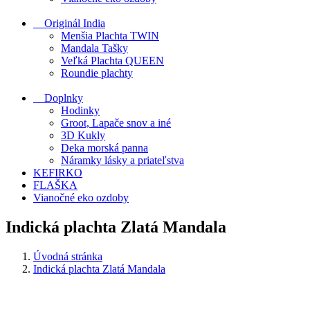
Originál India
Menšia Plachta TWIN
Mandala Tašky
Veľká Plachta QUEEN
Roundie plachty
Doplnky
Hodinky
Groot, Lapače snov a iné
3D Kukly
Deka morská panna
Náramky lásky a priateľstva
KEFIRKO
FLAŠKA
Vianočné eko ozdoby
Indická plachta Zlatá Mandala
Úvodná stránka
Indická plachta Zlatá Mandala