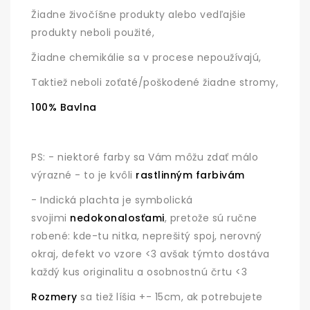
Žiadne živočíšne produkty alebo vedľajšie
produkty neboli použité,
Žiadne chemikálie sa v procese nepoužívajú,
Taktiež neboli zoťaté/poškodené žiadne stromy,
100% Bavlna
PS: - niektoré farby sa Vám môžu zdať málo
výrazné - to je kvôli
rastlinným farbivám
- Indická plachta je symbolická
svojimi
nedokonalosťami
, pretože sú ručne
robené: kde-tu nitka, neprešitý spoj, nerovný
okraj, defekt vo vzore <3 avšak týmto dostáva
každý kus originalitu a osobnostnú črtu <3
Rozmery
sa tiež líšia +- 15cm, ak potrebujete