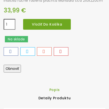
Indická ručne robená plachta Mandala cca 210x220cm
33,99 €
Vložiť Do Košíka
Na sklade
Popis
Detaily Produktu