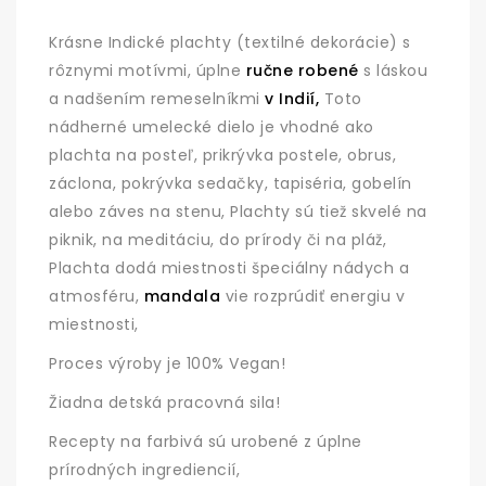
Krásne Indické plachty (textilné dekorácie) s
rôznymi motívmi, úplne
ručne robené
s láskou
a nadšením remeselníkmi
v Indií,
Toto
nádherné umelecké dielo je vhodné ako
plachta na posteľ, prikrývka postele, obrus,
záclona, pokrývka sedačky, tapiséria, gobelín
alebo záves na stenu, Plachty sú tiež skvelé na
piknik, na meditáciu, do prírody či na pláž,
Plachta dodá miestnosti špeciálny nádych a
atmosféru,
mandala
vie rozprúdiť energiu v
miestnosti,
Proces výroby je 100% Vegan!
Žiadna detská pracovná sila!
Recepty na farbivá sú urobené z úplne
prírodných ingrediencií,