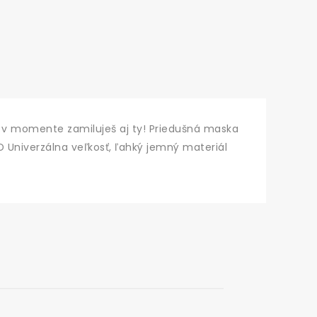
si v momente zamiluješ aj ty! Priedušná maska
:D Univerzálna veľkosť, ľahký jemný materiál