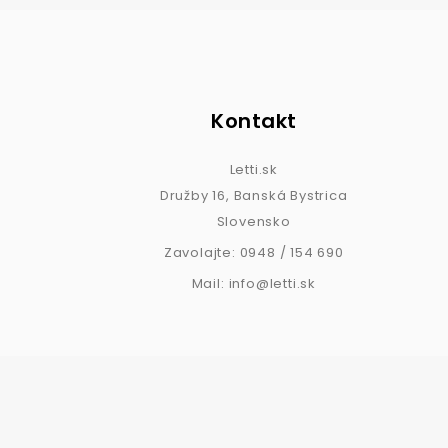
Kontakt
Letti.sk
Družby 16, Banská Bystrica
Slovensko
Zavolajte:
0948 / 154 690
Mail:
info@letti.sk
© 2026 - Ecommerce Softvér Od PrestaShop™