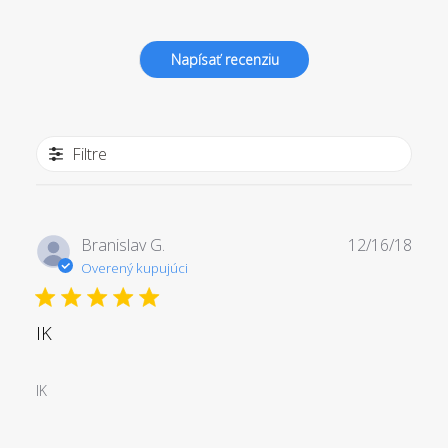
Napísať recenziu
Filtre
Dát
Branislav G.
12/16/18
zvere
Overený kupujúci
IK
IK