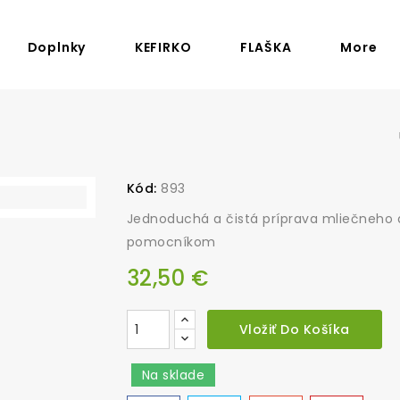
Doplnky
KEFIRKO
FLAŠKA
More
Kód:
893
Jednoduchá a čistá príprava mliečneho
pomocníkom
32,50 €
Vložiť Do Košíka
Na sklade