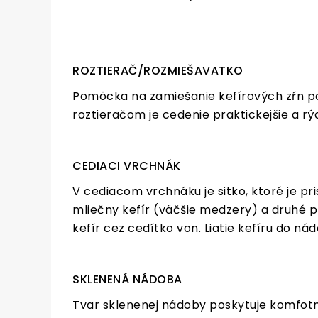
ROZTIERAČ/ROZMIEŠAVATKO
Pomôcka na zamiešanie kefírových zŕn po
roztieračom je cedenie praktickejšie a rýc
CEDIACI VRCHNÁK
V cediacom vrchnáku je sitko, ktoré je pr
mliečny kefír (väčšie medzery) a druhé p
kefír cez cedítko von. Liatie kefíru do n
SKLENENÁ NÁDOBA
Tvar sklenenej nádoby poskytuje komfotn