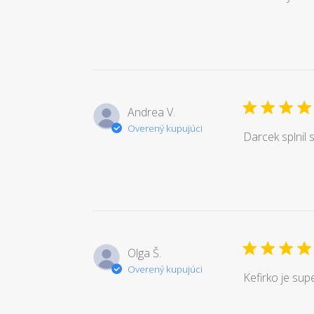
Andrea V.
Overený kupujúci
Darcek splnil s
Olga Š.
Overený kupujúci
Kefirko je sup