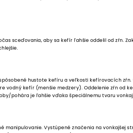
čas sceďovania, aby sa kefír ľahšie oddelil od zŕn. 
hlejšie.
ispôsobené hustote kefíru a veľkosti kefírovacích zŕn
re vodný kefír (menšie medzery). Oddelenie zŕn od ke
ádoby/pohára je ľahšie vďaka špeciálnemu tvaru vonkaj
é manipulovanie. Vystúpené značenia na vonkajšej s