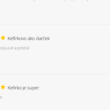
Kefírkovo ako darček
voj ucel a potesil.
Kefirko je super
er