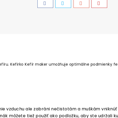
efíru. Kefirko Kefír maker umožňuje optimálne podmienky f
nie vzduchu ale zabráni nečistotám a muškám vniknúť
ák môžete tiež použiť ako podložku, aby ste udržali ku