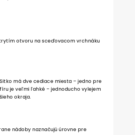
Zakrytím otvoru na sceďovacom vrchnáku
. Sitko má dve cediace miesta – jedno pre
fíru je veľmi ľahké – jednoducho vylejem
šieho okraja.
trane nádoby naznačujú úrovne pre