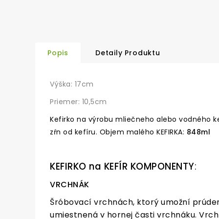
Popis
Detaily Produktu
Výška: 17cm
Priemer: 10,5cm
Kefirko na výrobu mliečneho alebo vodného k
zŕn od kefíru. Objem malého KEFIRKA:
848ml
KEFIRKO na KEFÍR KOMPONENTY
:
VRCHNÁK
Šróbovací vrchnách, ktorý umožní prúde
umiestnená v hornej časti vrchnáku. Vrchn