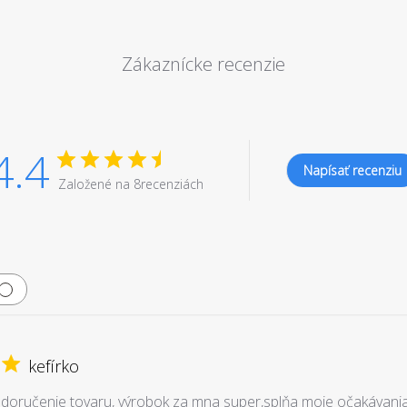
Zákaznícke recenzie
4.4
Napísať recenziu
Založené na 8recenziách
kefírko
 doručenie tovaru, výrobok za mna super,splňa moje očakávani