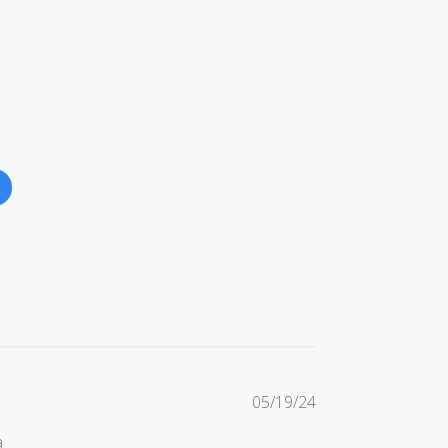
Dátum
05/19/24
zverejnenia
a