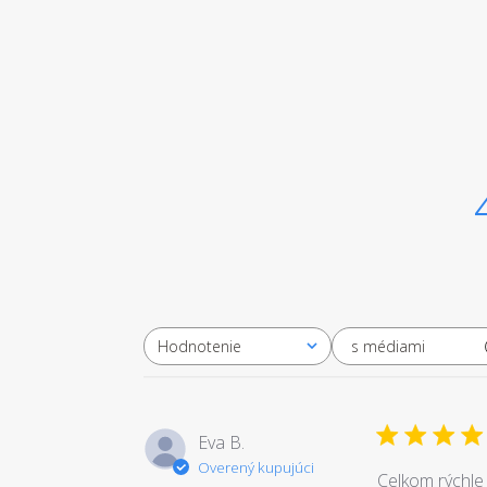
s médiami
Hodnotenie
Všetky hodnotenia
Eva B.
Overený kupujúci
Celkom rýchle