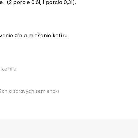
e.
(2 porcie 0.6l, 1 porcia 0,3l).
anie zŕn a miešanie kefíru.
kefíru.
ných a zdravých semienok!