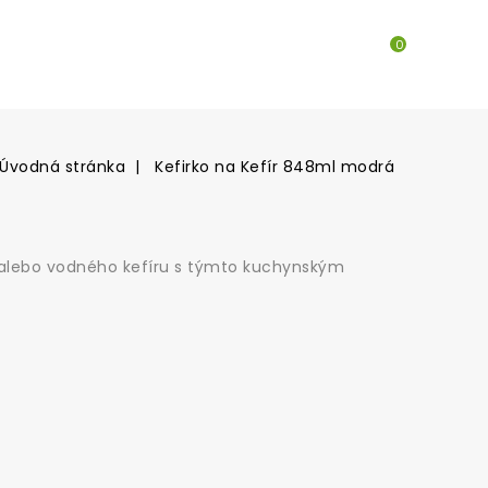
0
Úvodná stránka
Kefirko na Kefír 848ml modrá
 alebo vodného kefíru s týmto kuchynským